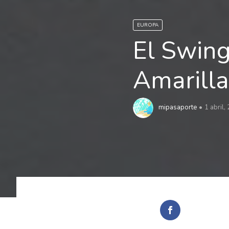
EUROPA
El Swing
Amarilla
mipasaporte
1 abril,