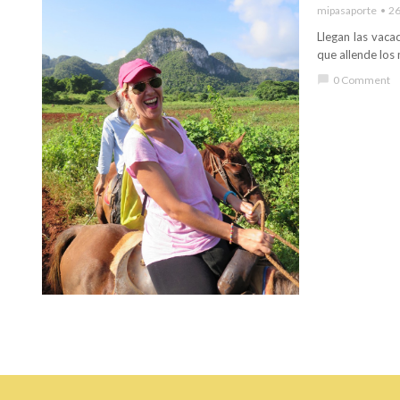
mipasaporte
26
Llegan las vaca
que allende los
chat_bubble
0 Comment