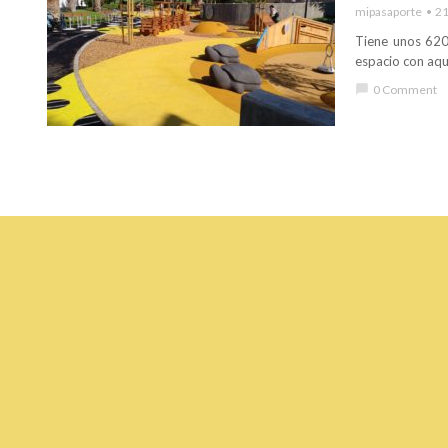
mipasaporte
21
Tiene unos 620
espacio con aque
chat_bubble
0 Comment