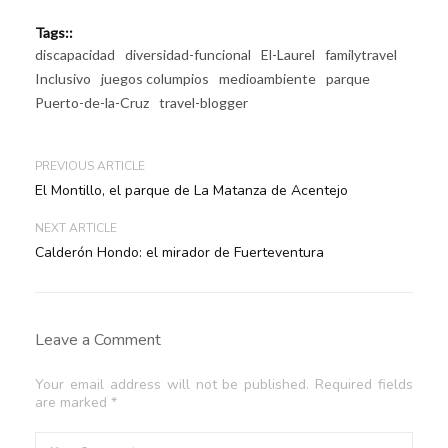
Tags::
discapacidad
diversidad-funcional
El-Laurel
familytravel
Inclusivo
juegos columpios
medioambiente
parque
Puerto-de-la-Cruz
travel-blogger
PREVIOUS ARTICLE
El Montillo, el parque de La Matanza de Acentejo
NEXT ARTICLE
Calderón Hondo: el mirador de Fuerteventura
Leave a Comment
Your email address will not be published. Required fields
are marked *