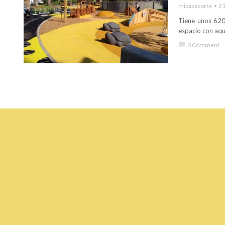
mipasaporte
21
Tiene unos 620
espacio con aque
chat_bubble
0 Comment