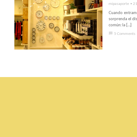
mipasaporte
21
Cuando entramos
sorprenda el di
común: la […]
chat_bubble
5 Comments