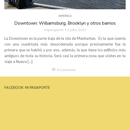
AMÉRICA
Downtown: Williamsburg, Brooklyn y otros barrios
mipasaporte
2 julio, 2017
La Downtown es la parte baja de la isla de Manhattan. Es la que cuenta
con una cuadrícula más desordenada porque precisamente fue la
primera que se habitó y por eso, además, la que tiene los edificios más
antiguos de toda su historia. Será casi la primera zona que visites en tu
viaje a Nueva […]
chat_bubble
0 Comment
FACEBOOK: MI PASAPORTE