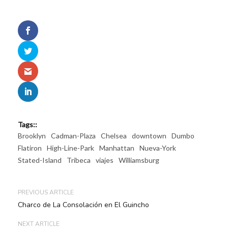
Tags::
Brooklyn
Cadman-Plaza
Chelsea
downtown
Dumbo
Flatiron
High-Line-Park
Manhattan
Nueva-York
Stated-Island
Tribeca
viajes
Williamsburg
PREVIOUS ARTICLE
Charco de La Consolación en El Guincho
NEXT ARTICLE