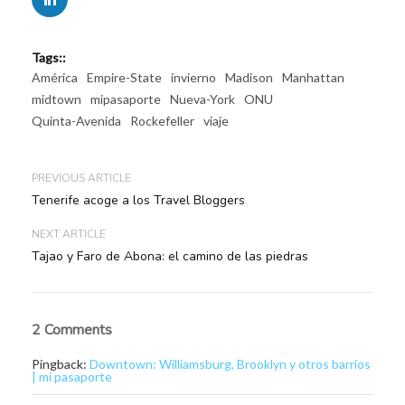
Tags::
América
Empire-State
invierno
Madison
Manhattan
midtown
mipasaporte
Nueva-York
ONU
Quinta-Avenida
Rockefeller
viaje
PREVIOUS ARTICLE
Tenerife acoge a los Travel Bloggers
NEXT ARTICLE
Tajao y Faro de Abona: el camino de las piedras
2 Comments
Pingback:
Downtown: Williamsburg, Brooklyn y otros barrios
| mi pasaporte