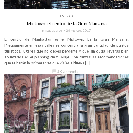
AMÉRICA
Midtown: el centro de la Gran Manzana
mipasaporte
26 marzo, 2017
El centro de Manhattan es el Midtown. Es la Gran Manzana.
Precisamente en esas calles se concentra la gran cantidad de puntos
turísticos, lugares que no debes perderte y que sin duda llevarás bien
apuntados en el planning de tu viaje. Son tantas las recomendaciones
que te harán la primera vez que viajes a Nueva […]
chat_bubble
2 Comments