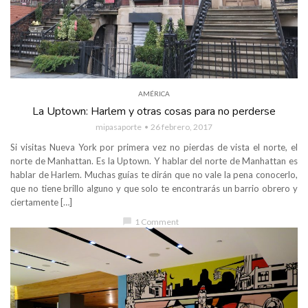
AMÉRICA
La Uptown: Harlem y otras cosas para no perderse
mipasaporte
26 febrero, 2017
Si visitas Nueva York por primera vez no pierdas de vista el norte, el
norte de Manhattan. Es la Uptown. Y hablar del norte de Manhattan es
hablar de Harlem. Muchas guías te dirán que no vale la pena conocerlo,
que no tiene brillo alguno y que solo te encontrarás un barrio obrero y
ciertamente […]
chat_bubble
1 Comment