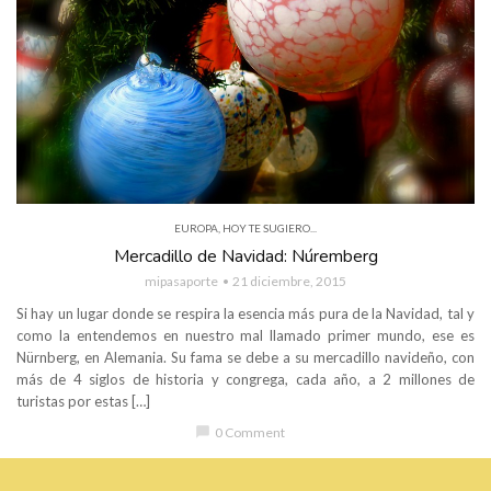
EUROPA
,
HOY TE SUGIERO...
Mercadillo de Navidad: Núremberg
mipasaporte
21 diciembre, 2015
Si hay un lugar donde se respira la esencia más pura de la Navidad, tal y
como la entendemos en nuestro mal llamado primer mundo, ese es
Nürnberg, en Alemania. Su fama se debe a su mercadillo navideño, con
más de 4 siglos de historia y congrega, cada año, a 2 millones de
turistas por estas […]
chat_bubble
0 Comment