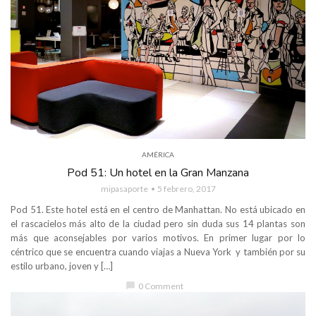
AMÉRICA
Pod 51: Un hotel en la Gran Manzana
mipasaporte
5 febrero, 2017
Pod 51. Este hotel está en el centro de Manhattan. No está ubicado en
el rascacielos más alto de la ciudad pero sin duda sus 14 plantas son
más que aconsejables por varios motivos. En primer lugar por lo
céntrico que se encuentra cuando viajas a Nueva York y también por su
estilo urbano, joven y […]
chat_bubble
0 Comment