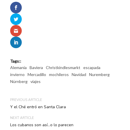
Tags::
Alemania
Baviera
Christkindlesmarkt
escapada
invierno
Mercadillo
mochileros
Navidad
Nuremberg
Nürnberg
viajes
PREVIOUS ARTICLE
Y el Ché entró en Santa Clara
NEXT ARTICLE
Los cubanos son así…o lo parecen