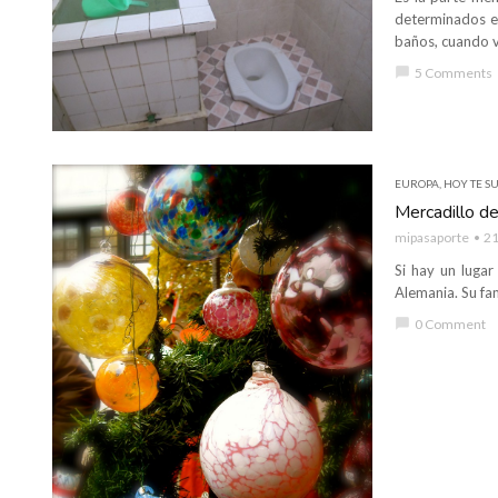
determinados e
baños, cuando v
chat_bubble
5 Comments
EUROPA
,
HOY TE SU
Mercadillo d
mipasaporte
21
Si hay un luga
Alemania. Su fam
chat_bubble
0 Comment