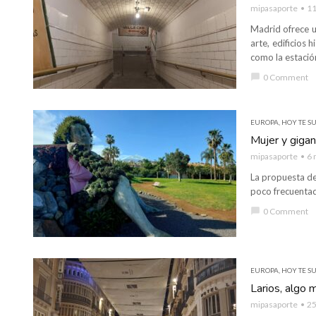
mipasaporte
11
Madrid ofrece u
arte, edificios 
como la estació
chat_bubble
0 Comment
EUROPA
,
HOY TE SU
Mujer y gigan
mipasaporte
6 
La propuesta de
poco frecuentado
chat_bubble
0 Comment
EUROPA
,
HOY TE SU
Larios, algo 
mipasaporte
25