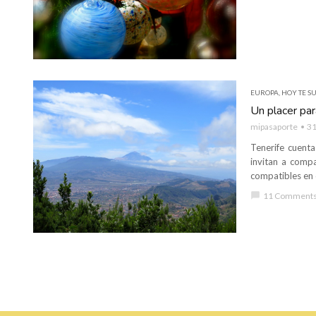
EUROPA
,
HOY TE SU
Un placer pa
mipasaporte
31
Tenerife cuenta
invitan a compa
compatibles en 
chat_bubble
11 Comment