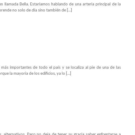
bien llamada Bella. Estaríamos hablando de una arteria principal de la
prende no solo de día sino también de […]
más importantes de todo el país y se localiza al pie de una de las
que la mayoría de los edificios, ya lo […]
, alternativos. Pero no deja de tener su gracia saber enfrentarse a