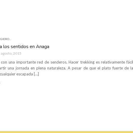
GIERO...
ra los sentidos en Anaga
 agosto, 2015
 con una importante red de senderos. Hacer trekking es relativamente fácil
rtir una jornada en plena naturaleza. A pesar de que el plato fuerte de la
cualquier escapada […]
s