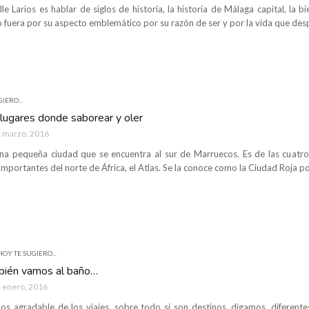
le Larios es hablar de siglos de historia, la historia de Málaga capital, la 
o fuera por su aspecto emblemático por su razón de ser y por la vida que des
IERO...
lugares donde saborear y oler
 marzo, 2016
a pequeña ciudad que se encuentra al sur de Marruecos. Es de las cuatro 
importantes del norte de África, el Atlas. Se la conoce como la Ciudad Roja por
HOY TE SUGIERO...
mbién vamos al baño…
 enero, 2016
os agradable de los viajes, sobre todo si son destinos, digamos, diferentes