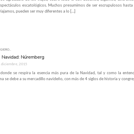
spectáculos escatológicos. Muchos presumimos de ser escrupulosos hasta 
iajamos, pueden ser muy diferentes a lo […]
GIERO...
e Navidad: Núremberg
 diciembre, 2015
r donde se respira la esencia más pura de la Navidad, tal y como la ent
a se debe a su mercadillo navideño, con más de 4 siglos de historia y congreg