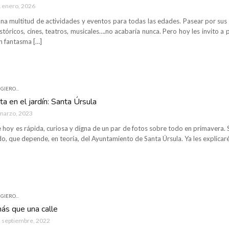
 enero, 2026
na multitud de actividades y eventos para todas las edades. Pasear por sus 
históricos, cines, teatros, musicales….no acabaría nunca. Pero hoy les invito 
n fantasma […]
GIERO...
ta en el jardín: Santa Úrsula
marzo, 2023
 hoy es rápida, curiosa y digna de un par de fotos sobre todo en primavera. 
, que depende, en teoría, del Ayuntamiento de Santa Úrsula. Ya les explicaré 
GIERO...
más que una calle
 septiembre, 2022