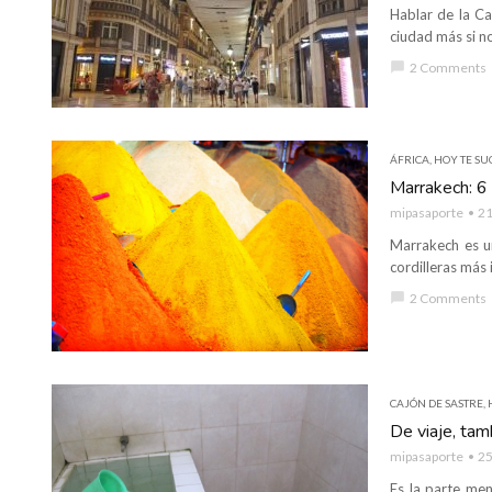
Hablar de la Cal
ciudad más si n
chat_bubble
2 Comments
ÁFRICA
,
HOY TE SUG
Marrakech: 6 
mipasaporte
21
Marrakech es un
cordilleras más 
chat_bubble
2 Comments
CAJÓN DE SASTRE
,
De viaje, ta
mipasaporte
25
Es la parte men