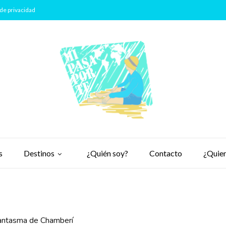
de privacidad
s
Destinos
¿Quién soy?
Contacto
¿Quier
fantasma de Chamberí