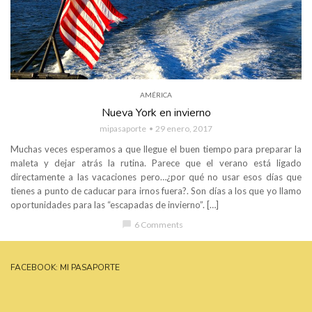
AMÉRICA
Nueva York en invierno
mipasaporte
29 enero, 2017
Muchas veces esperamos a que llegue el buen tiempo para preparar la
maleta y dejar atrás la rutina. Parece que el verano está ligado
directamente a las vacaciones pero…¿por qué no usar esos días que
tienes a punto de caducar para irnos fuera?. Son días a los que yo llamo
oportunidades para las “escapadas de invierno”. […]
chat_bubble
6 Comments
FACEBOOK: MI PASAPORTE