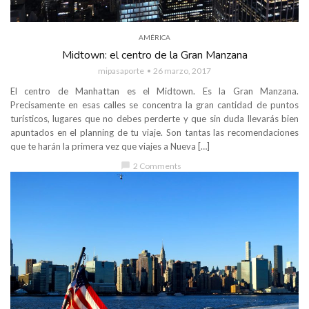
AMÉRICA
Midtown: el centro de la Gran Manzana
mipasaporte
26 marzo, 2017
El centro de Manhattan es el Midtown. Es la Gran Manzana.
Precisamente en esas calles se concentra la gran cantidad de puntos
turísticos, lugares que no debes perderte y que sin duda llevarás bien
apuntados en el planning de tu viaje. Son tantas las recomendaciones
que te harán la primera vez que viajes a Nueva […]
chat_bubble
2 Comments