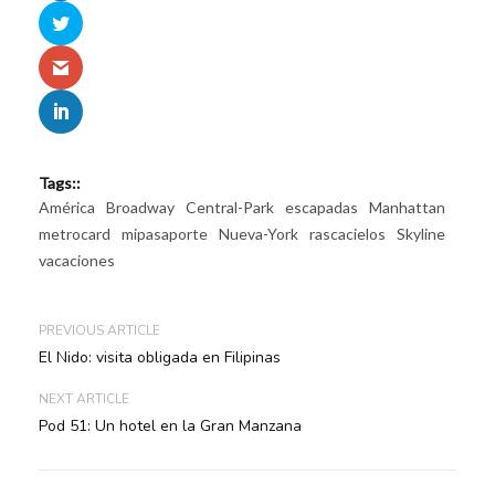
Tags::
América
Broadway
Central-Park
escapadas
Manhattan
metrocard
mipasaporte
Nueva-York
rascacielos
Skyline
vacaciones
PREVIOUS ARTICLE
El Nido: visita obligada en Filipinas
NEXT ARTICLE
Pod 51: Un hotel en la Gran Manzana