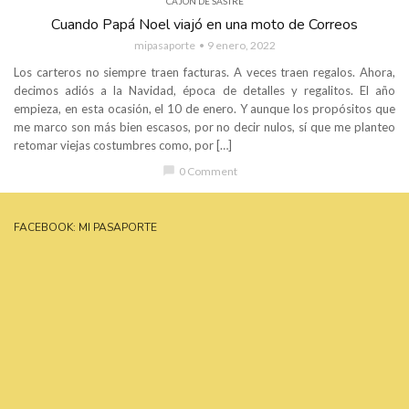
CAJÓN DE SASTRE
Cuando Papá Noel viajó en una moto de Correos
mipasaporte
9 enero, 2022
Los carteros no siempre traen facturas. A veces traen regalos. Ahora,
decimos adiós a la Navidad, época de detalles y regalitos. El año
empieza, en esta ocasión, el 10 de enero. Y aunque los propósitos que
me marco son más bien escasos, por no decir nulos, sí que me planteo
retomar viejas costumbres como, por […]
chat_bubble
0 Comment
FACEBOOK: MI PASAPORTE