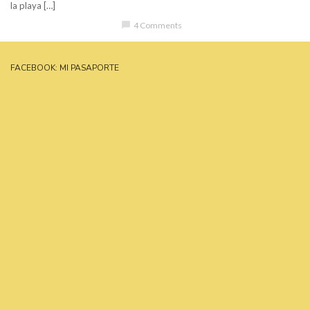
la playa […]
chat_bubble
4 Comments
FACEBOOK: MI PASAPORTE