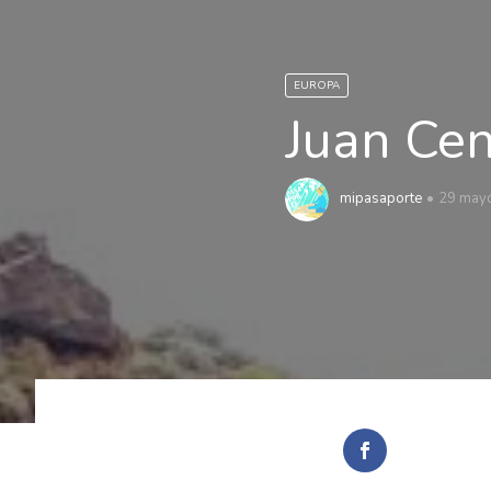
EUROPA
Juan Cen
mipasaporte
29 may