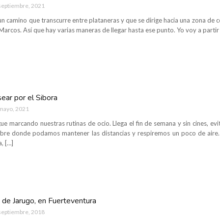
septiembre, 2021
un camino que transcurre entre plataneras y que se dirige hacia una zona de 
Marcos. Así que hay varias maneras de llegar hasta ese punto. Yo voy a partir
sear por el Sibora
mayo, 2021
ue marcando nuestras rutinas de ocio. Llega el fin de semana y sin cines, ev
 libre donde podamos mantener las distancias y respiremos un poco de air
, […]
 de Jarugo, en Fuerteventura
septiembre, 2018