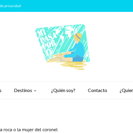
de privacidad
s
Destinos
¿Quién soy?
Contacto
¿Quier
la roca o la mujer del coronel