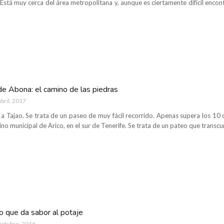
Está muy cerca del área metropolitana y, aunque es ciertamente difícil encon
de Abona: el camino de las piedras
abril, 2017
 Tajao. Se trata de un paseo de muy fácil recorrido. Apenas supera los 10 
no municipal de Arico, en el sur de Tenerife. Se trata de un pateo que transcur
o que da sabor al potaje
octubre, 2016