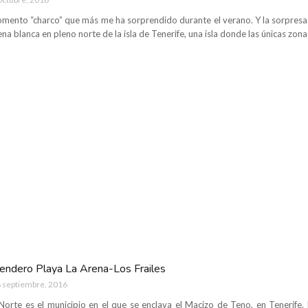
momento “charco” que más me ha sorprendido durante el verano. Y la sorpresa 
na blanca en pleno norte de la isla de Tenerife, una isla donde las únicas zon
sendero Playa La Arena-Los Frailes
 septiembre, 2016
Norte es el municipio en el que se enclava el Macizo de Teno, en Tenerife.