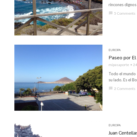
rincones dignos
chat_bubble
5 Comments
EUROPA
Paseo por El
mipasaporte
24
Todo el mundo 
su lado. Es el B
chat_bubble
2 Comments
EUROPA
Juan Centella