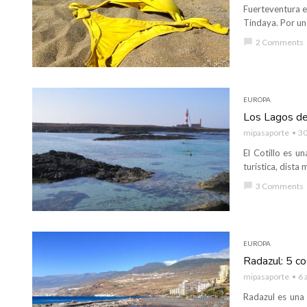
Fuerteventura es
Tindaya. Por una
chat_bubble
2 Comments
EUROPA
Los Lagos del
mipasaporte
30
El Cotillo es u
turística, dista
chat_bubble
3 Comments
EUROPA
Radazul: 5 co
mipasaporte
6 
Radazul es una 