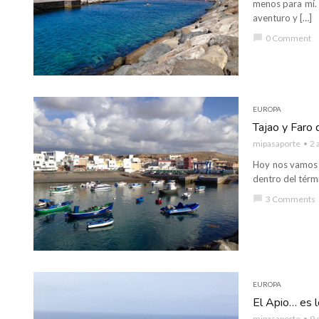
menos para mí. 
aventuro y […]
chat_bubble
0 Comment
EUROPA
Tajao y Faro 
mipasaporte
2 
Hoy nos vamos a
dentro del térmi
chat_bubble
3 Comments
EUROPA
El Apio… es l
mipasaporte
9 