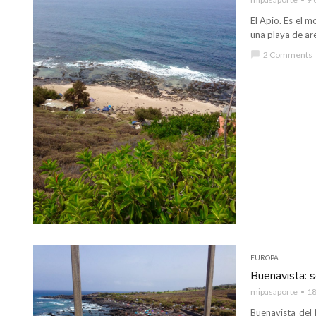
El Apio. Es el 
una playa de are
chat_bubble
2 Comments
EUROPA
Buenavista: 
mipasaporte
18
Buenavista del 