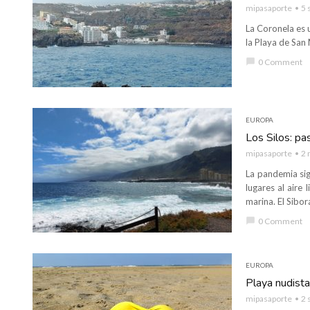
mipasaporte
5 
La Coronela es 
la Playa de San 
chat_bubble
0 Comment
EUROPA
Los Silos: pa
mipasaporte
2 
La pandemia sig
lugares al aire
marina. El Sibora
chat_bubble
0 Comment
EUROPA
Playa nudista
mipasaporte
2 