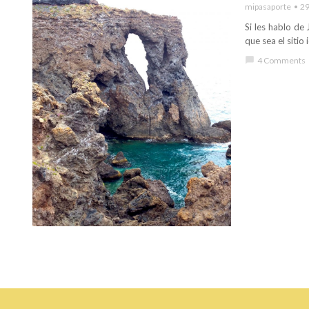
mipasaporte
29
Si les hablo de
que sea el sitio
chat_bubble
4 Comments