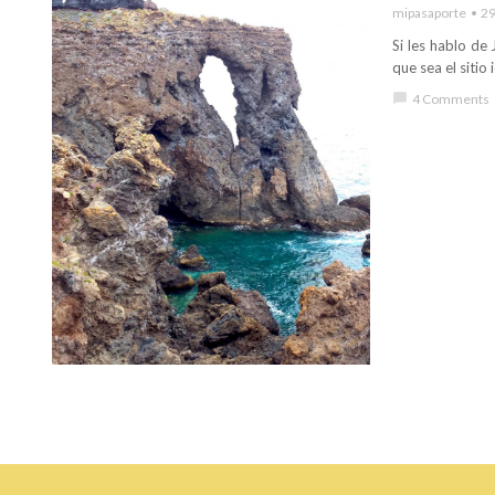
mipasaporte
29
Si les hablo de
que sea el sitio
chat_bubble
4 Comments