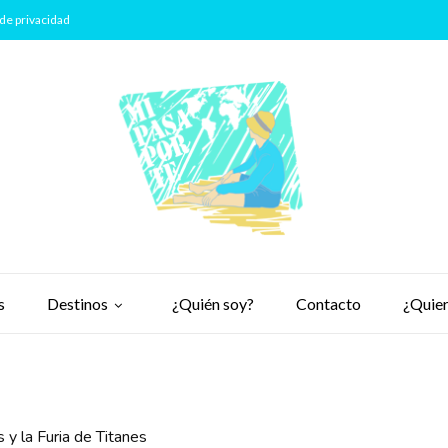
de privacidad
s
Destinos
¿Quién soy?
Contacto
¿Quier
s y la Furia de Titanes