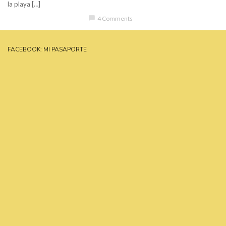
la playa […]
chat_bubble
4 Comments
FACEBOOK: MI PASAPORTE