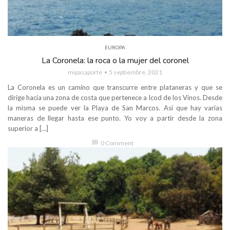
EUROPA
La Coronela: la roca o la mujer del coronel
mipasaporte
5 septiembre, 2021
La Coronela es un camino que transcurre entre plataneras y que se
dirige hacia una zona de costa que pertenece a Icod de los Vinos. Desde
la misma se puede ver la Playa de San Marcos. Así que hay varias
maneras de llegar hasta ese punto. Yo voy a partir desde la zona
superior a […]
chat_bubble
0 Comment