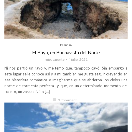
EUROPA
El Rayo, en Buenavista del Norte
mipasaporte
4 julio, 2021
Ni nos partió un rayo y, me temo que, tampoco cayó. Sin embargo a
este lugar se le conoce así y a mi también me gusta seguir creyendo en
esa historieta romántica e imaginarme que se abrieron los cielos una
noche de tormenta perfecta y que, en un determinado momento del
cuento, un zasca divino […]
chat_bubble
0 Comment