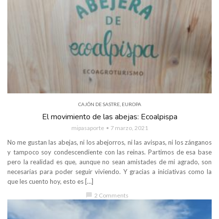
CAJÓN DE SASTRE
,
EUROPA
El movimiento de las abejas: Ecoalpispa
mipasaporte
7 marzo, 2021
No me gustan las abejas, ni los abejorros, ni las avispas, ni los zánganos
y tampoco soy condescendiente con las reinas. Partimos de esa base
pero la realidad es que, aunque no sean amistades de mi agrado, son
necesarias para poder seguir viviendo. Y gracias a iniciativas como la
que les cuento hoy, esto es […]
chat_bubble
2 Comments