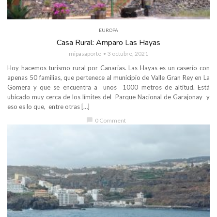
EUROPA
Casa Rural: Amparo Las Hayas
mipasaporte
3 octubre, 2021
Hoy hacemos turismo rural por Canarias. Las Hayas es un caserío con
apenas 50 familias, que pertenece al municipio de Valle Gran Rey en La
Gomera y que se encuentra a unos 1000 metros de altitud. Está
ubicado muy cerca de los límites del Parque Nacional de Garajonay y
eso es lo que, entre otras […]
chat_bubble
0 Comment