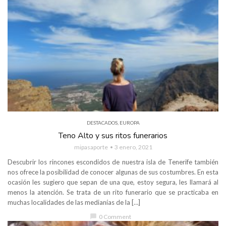
DESTACADOS
,
EUROPA
Teno Alto y sus ritos funerarios
mipasaporte
3 enero, 2021
Descubrir los rincones escondidos de nuestra isla de Tenerife también
nos ofrece la posibilidad de conocer algunas de sus costumbres. En esta
ocasión les sugiero que sepan de una que, estoy segura, les llamará al
menos la atención. Se trata de un rito funerario que se practicaba en
muchas localidades de las medianías de la […]
chat_bubble
0 Comment