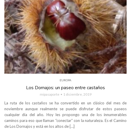
EUROPA
Los Dornajos: un paseo entre castaños
mipasaporte
1 diciembre, 2019
La ruta de los castaños se ha convertido en un clásico del mes de
noviembre aunque realmente se puede disfrutar de estos paseos
cualquier día del año. Hoy les propongo una de los innumerables
caminos para eso que llaman “conectar” con la naturaleza. Es el Camino
de Los Dornajos y está en los altos de […]