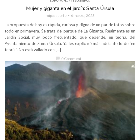
EUROPA
,
HOY TE SUGIERO...
Mujer y giganta en el jardín: Santa Úrsula
mipasaporte
6 marzo, 2023
La propuesta de hoy es rápida, curiosa y digna de un par de fotos sobre
todo en primavera. Se trata del parque de La Giganta. Realmente es un
Jardín Social, muy poco frecuentado, que depende, en teoría, del
Ayuntamiento de Santa Úrsula. Ya les explicaré más adelante lo de “en
teoría”. No está vallado con […]
chat_bubble
0 Comment