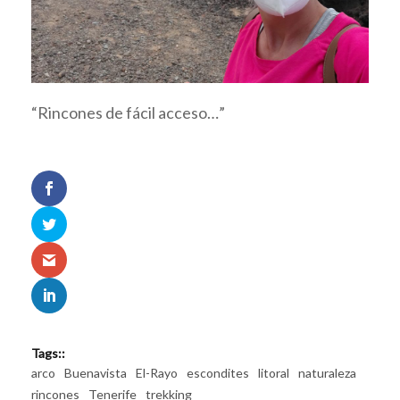
“Rincones de fácil acceso…”
Tags::
arco
Buenavista
El-Rayo
escondites
litoral
naturaleza
rincones
Tenerife
trekking