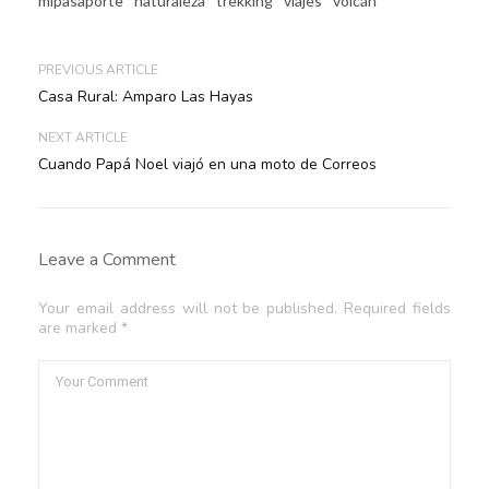
mipasaporte
naturaleza
trekking
viajes
volcán
PREVIOUS ARTICLE
Casa Rural: Amparo Las Hayas
NEXT ARTICLE
Cuando Papá Noel viajó en una moto de Correos
Leave a Comment
Your email address will not be published. Required fields
are marked *