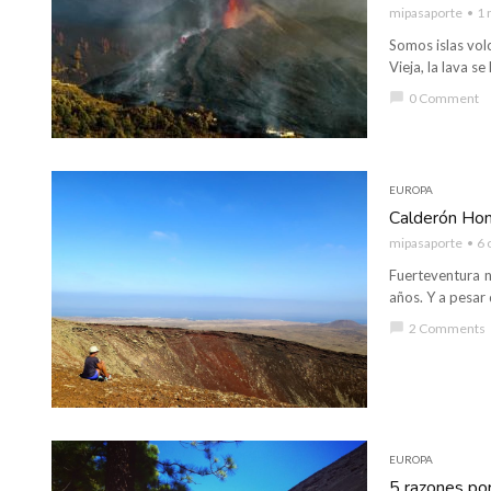
mipasaporte
1 
Somos islas volc
Vieja, la lava s
chat_bubble
0 Comment
EUROPA
Calderón Hon
mipasaporte
6 
Fuerteventura n
años. Y a pesar 
chat_bubble
2 Comments
EUROPA
5 razones por