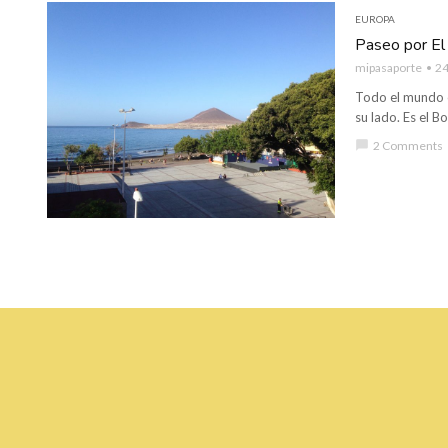
EUROPA
Paseo por El
mipasaporte
24
Todo el mundo 
su lado. Es el B
chat_bubble
2 Comments