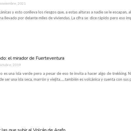
noviembre, 2021
ánicas y esto conlleva los riesgos que, a estas alturas a nadie se le escapan,
e ha llevado por delante miles de viviendas. La cifra se dice rápido pero eso im
do: el mirador de Fuerteventura
octubre, 2019
o es una isla verde pero a pesar de eso te invita a hacer algo de trekking. 
de ser una isla seca, marrón y viejita…..también es volcánica y cuenta con sus
 las que subir al Volcán de Arafo