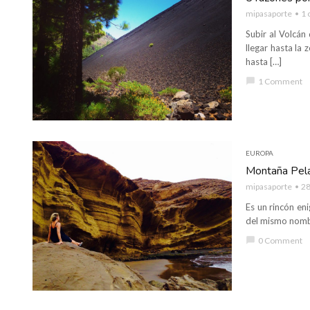
mipasaporte
1 
Subir al Volcán
llegar hasta la 
hasta […]
chat_bubble
1 Comment
EUROPA
Montaña Pela
mipasaporte
28
Es un rincón en
del mismo nombr
chat_bubble
0 Comment