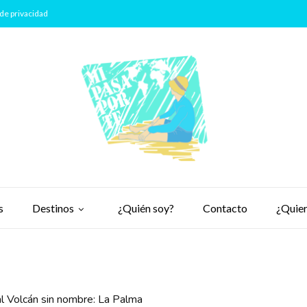
de privacidad
s
Destinos
¿Quién soy?
Contacto
¿Quier
al Volcán sin nombre: La Palma