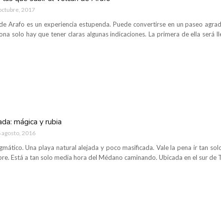
octubre, 2017
 de Arafo es un experiencia estupenda. Puede convertirse en un paseo agrada
zona solo hay que tener claras algunas indicaciones. La primera de ella será 
da: mágica y rubia
 agosto, 2016
igmático. Una playa natural alejada y poco masificada. Vale la pena ir tan 
e. Está a tan solo media hora del Médano caminando. Ubicada en el sur de Te