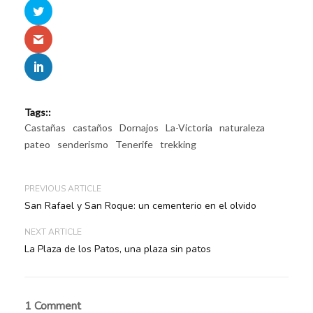
Tags::
Castañas
castaños
Dornajos
La-Victoria
naturaleza
pateo
senderismo
Tenerife
trekking
PREVIOUS ARTICLE
San Rafael y San Roque: un cementerio en el olvido
NEXT ARTICLE
La Plaza de los Patos, una plaza sin patos
1 Comment