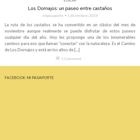
EUROPA
Los Dornajos: un paseo entre castaños
mipasaporte
1 diciembre, 2019
La ruta de los castaños se ha convertido en un clásico del mes de
noviembre aunque realmente se puede disfrutar de estos paseos
cualquier día del año. Hoy les propongo una de los innumerables
caminos para eso que llaman “conectar” con la naturaleza. Es el Camino
de Los Dornajos y está en los altos de […]
chat_bubble
1 Comment
FACEBOOK: MI PASAPORTE