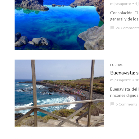
mipasaporte
4 
Consolación. El
general y de los
chat_bubble
26 Comment
EUROPA
Buenavista: 
mipasaporte
18
Buenavista del 
rincones dignos
chat_bubble
5 Comments