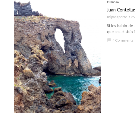
EUROPA
Juan Centella
mipasaporte
29
Si les hablo de
que sea el sitio
chat_bubble
4 Comments