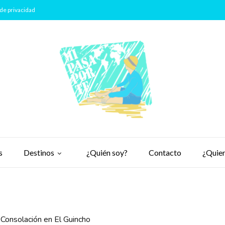
de privacidad
s
Destinos
¿Quién soy?
Contacto
¿Quier
 Consolación en El Guincho