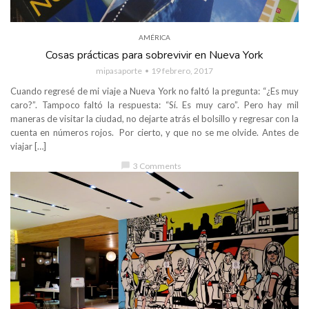
AMÉRICA
Cosas prácticas para sobrevivir en Nueva York
mipasaporte
19 febrero, 2017
Cuando regresé de mi viaje a Nueva York no faltó la pregunta: “¿Es muy
caro?”. Tampoco faltó la respuesta: “Sí. Es muy caro”. Pero hay mil
maneras de visitar la ciudad, no dejarte atrás el bolsillo y regresar con la
cuenta en números rojos. Por cierto, y que no se me olvide. Antes de
viajar […]
chat_bubble
3 Comments