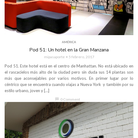
AMÉRICA
Pod 51: Un hotel en la Gran Manzana
mipasaporte
5 febrero, 2017
Pod 51. Este hotel está en el centro de Manhattan. No está ubicado en
el rascacielos más alto de la ciudad pero sin duda sus 14 plantas son
más que aconsejables por varios motivos. En primer lugar por lo
céntrico que se encuentra cuando viajas a Nueva York y también por su
estilo urbano, joven y […]
chat_bubble
0 Comment