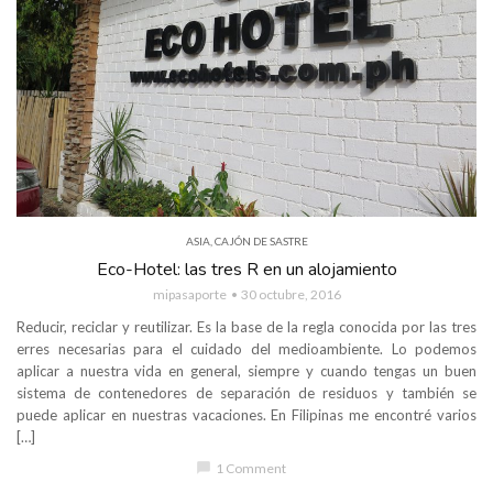
ASIA
,
CAJÓN DE SASTRE
Eco-Hotel: las tres R en un alojamiento
mipasaporte
30 octubre, 2016
Reducir, reciclar y reutilizar. Es la base de la regla conocida por las tres
erres necesarias para el cuidado del medioambiente. Lo podemos
aplicar a nuestra vida en general, siempre y cuando tengas un buen
sistema de contenedores de separación de residuos y también se
puede aplicar en nuestras vacaciones. En Filipinas me encontré varios
[…]
chat_bubble
1 Comment