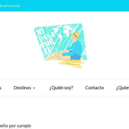
de privacidad
s
Destinos
¿Quién soy?
Contacto
¿Quier
ueño por cumplir