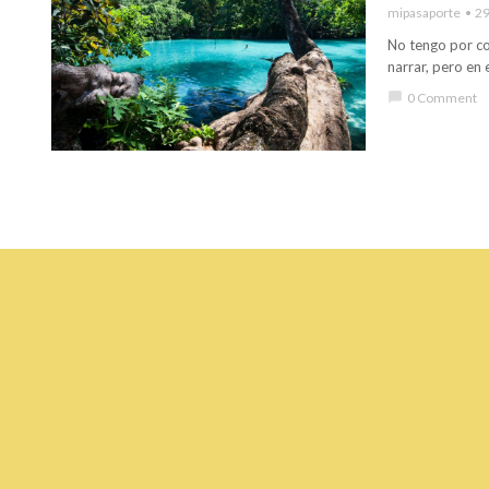
mipasaporte
29
No tengo por co
narrar, pero en 
chat_bubble
0 Comment