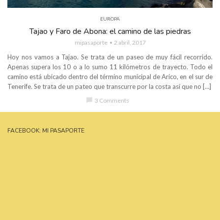
EUROPA
Tajao y Faro de Abona: el camino de las piedras
mipasaporte
2 abril, 2017
Hoy nos vamos a Tajao. Se trata de un paseo de muy fácil recorrido.
Apenas supera los 10 o a lo sumo 11 kilómetros de trayecto. Todo el
camino está ubicado dentro del término municipal de Arico, en el sur de
Tenerife. Se trata de un pateo que transcurre por la costa así que no […]
chat_bubble
3 Comments
FACEBOOK: MI PASAPORTE