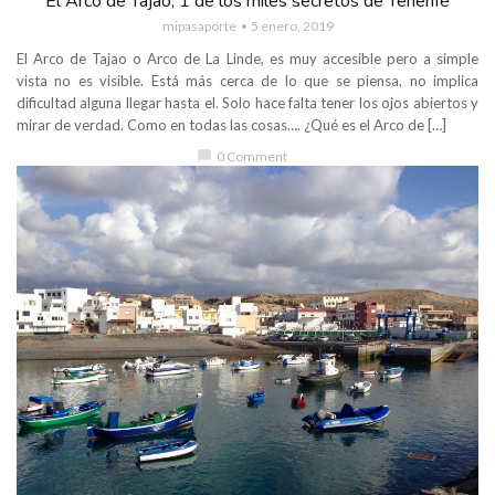
El Arco de Tajao, 1 de los miles secretos de Tenerife
mipasaporte
5 enero, 2019
El Arco de Tajao o Arco de La Linde, es muy accesible pero a simple
vista no es visible. Está más cerca de lo que se piensa, no implica
dificultad alguna llegar hasta el. Solo hace falta tener los ojos abiertos y
mirar de verdad. Como en todas las cosas…. ¿Qué es el Arco de […]
chat_bubble
0 Comment