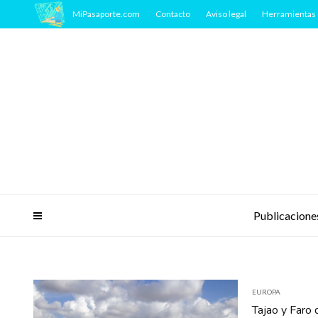
MiPasaporte.com
Contacto
Aviso legal
Herramientas 
Publicacione
EUROPA
Tajao y Faro 