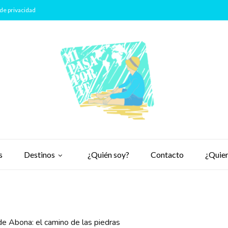
de privacidad
s
Destinos
¿Quién soy?
Contacto
¿Quier
de Abona: el camino de las piedras