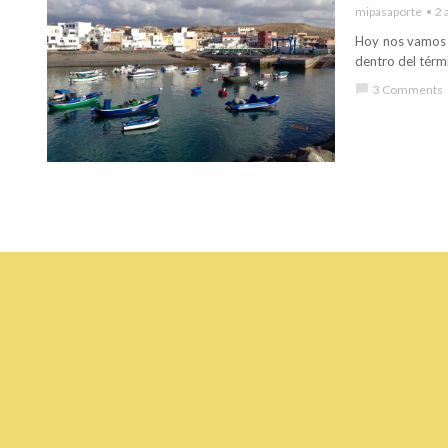
mipasaporte
2 
Hoy nos vamos a
dentro del térmi
chat_bubble
3 Comments