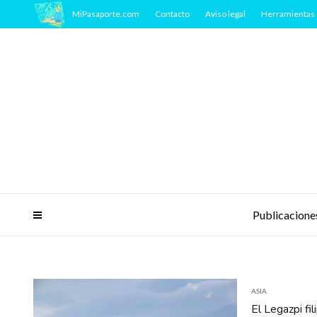
MiPasaporte.com
Contacto
Aviso legal
Herramientas 
Publicacione
ASIA
El Legazpi fil