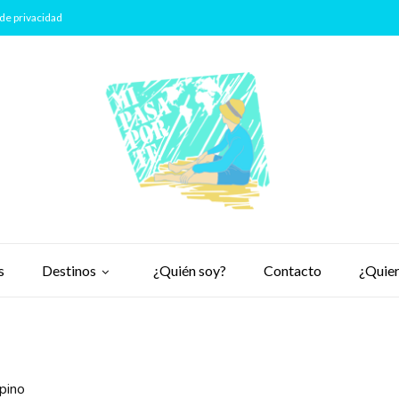
de privacidad
s
Destinos
¿Quién soy?
Contacto
¿Quier
ipino