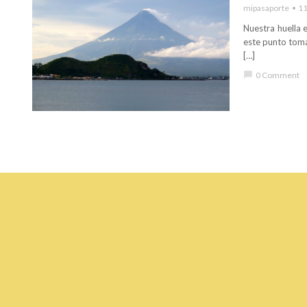
mipasaporte
11
Nuestra huella 
este punto toma
[…]
chat_bubble
0 Comment