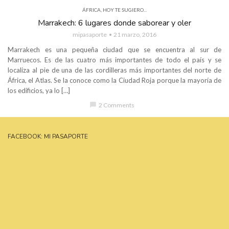
ÁFRICA
,
HOY TE SUGIERO...
Marrakech: 6 lugares donde saborear y oler
mipasaporte
21 marzo, 2016
Marrakech es una pequeña ciudad que se encuentra al sur de
Marruecos. Es de las cuatro más importantes de todo el país y se
localiza al pie de una de las cordilleras más importantes del norte de
África, el Atlas. Se la conoce como la Ciudad Roja porque la mayoría de
los edificios, ya lo […]
chat_bubble
2 Comments
FACEBOOK: MI PASAPORTE