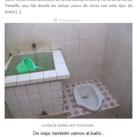
Tenerife, una isla donde las únicas zonas de costa con este tipo de
arena […]
chat_bubble
2 Comments
CAJÓN DE SASTRE
,
HOY TE SUGIERO...
De viaje, también vamos al baño…