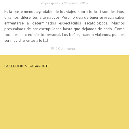
mipasaporte
25 enero, 2016
Es la parte menos agradable de los viajes, sobre todo si son destinos,
digamos, diferentes, alternativos. Pero no deja de tener su gracia saber
enfrentarse a determinados espectáculos escatológicos. Muchos
presumimos de ser escrupulosos hasta que dejamos de serlo. Como
todo, es un crecimiento personal. Los baños, cuando viajamos, pueden
ser muy diferentes a lo […]
chat_bubble
5 Comments
FACEBOOK: MI PASAPORTE