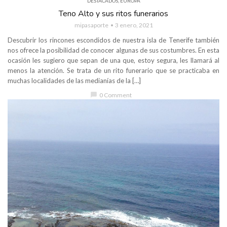
DESTACADOS
,
EUROPA
Teno Alto y sus ritos funerarios
mipasaporte
3 enero, 2021
Descubrir los rincones escondidos de nuestra isla de Tenerife también
nos ofrece la posibilidad de conocer algunas de sus costumbres. En esta
ocasión les sugiero que sepan de una que, estoy segura, les llamará al
menos la atención. Se trata de un rito funerario que se practicaba en
muchas localidades de las medianías de la […]
chat_bubble
0 Comment