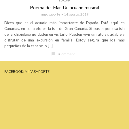
EUROPA
Poema del Mar: Un acuario musical
mipasaporte
14 agosto, 2019
Dicen que es el acuario más importante de España. Está aquí, en
Canarias, en concreto en la isla de Gran Canaria. Si pasan por esa isla
del archipiélago no duden en visitarlo. Pueden vivir un rato agradable y
disfrutar de una excursión en familia. Estoy segura que los más
pequeños de la casa se lo […]
chat_bubble
0 Comment
FACEBOOK: MI PASAPORTE