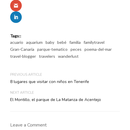
Tags::
acuario
aquarium
baby
bebé
familia
familytravel
Gran-Canaria
parque-tematico
peces
poema-del-mar
travel-blogger
travelers
wanderlust
PREVIOUS ARTICLE
8 lugares que visitar con niños en Tenerife
NEXT ARTICLE
El Montillo, el parque de La Matanza de Acentejo
Leave a Comment