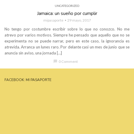
UNCATEGORIZED
Jamaica: un sueño por cumplir
mipasaporte
29 mayo, 2017
No tengo por costumbre escribir sobre lo que no conozco. No me
atrevo por varios motivos. Siempre he pensado que aquello que no se
experimenta no se puede narrar, pero en este caso, la ignorancia es
atrevida. Arranca un lunes raro. Por delante casi un mes de junio que se
anuncia sin aviso, una jornada […]
chat_bubble
0 Comment
FACEBOOK: MI PASAPORTE