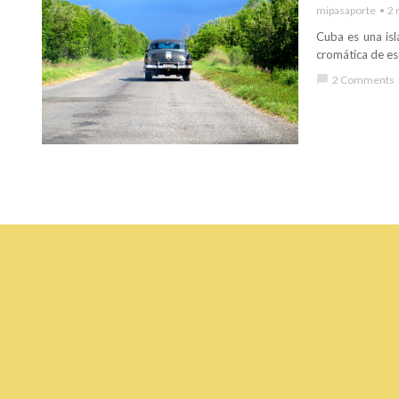
mipasaporte
2 
Cuba es una isl
cromática de ese
chat_bubble
2 Comments