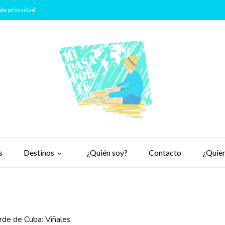
de privacidad
s
Destinos
¿Quién soy?
Contacto
¿Quier
rde de Cuba: Viñales