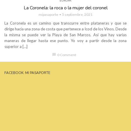
EUROPA
La Coronela: la roca o la mujer del coronel
mipasaporte
5 septiembre, 2021
La Coronela es un camino que transcurre entre plataneras y que se
dirige hacia una zona de costa que pertenece a Icod de los Vinos. Desde
la misma se puede ver la Playa de San Marcos. Así que hay varias
maneras de llegar hasta ese punto. Yo voy a partir desde la zona
superior a […]
chat_bubble
0 Comment
FACEBOOK: MI PASAPORTE