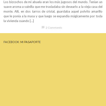
Los bizcochos de mi abuela eran los más jugosos del mundo. Tenían un
suave aroma a vainilla que me trasladaba sin desearlo a la vieja casa del
monte. Allí, en dos tarros de cristal, guardaba aquel polvito amarillo
que le ponía a la masa y que luego se expandía mágicamente por toda
la vivienda cuando […]
chat_bubble
2 Comments
FACEBOOK: MI PASAPORTE