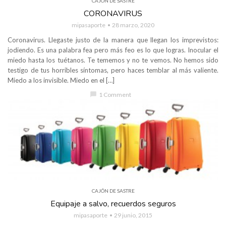
CAJÓN DE SASTRE
CORONAVIRUS
mipasaporte
28 marzo, 2020
Coronavirus. Llegaste justo de la manera que llegan los imprevistos:
jodiendo. Es una palabra fea pero más feo es lo que logras. Inocular el
miedo hasta los tuétanos. Te tememos y no te vemos. No hemos sido
testigo de tus horribles síntomas, pero haces temblar al más valiente.
Miedo a los invisible. Miedo en el […]
chat_bubble
1 Comment
CAJÓN DE SASTRE
Equipaje a salvo, recuerdos seguros
mipasaporte
29 junio, 2015