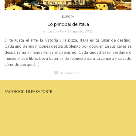
EUROPA
Lo principal de Italia
mipasaporte
17 agosto, 2015
Si te gusta el arte, la historia y la pizza, Italia es tu lugar de destino.
Cada uno de sus rincones destila abolengo por doquier. En sus calles se
desparrama a manos llenas el clasicismo. Cada ciudad es un verdadero
museo al aire libre. Lleva baterías de repuesto para tu cámara y calzado
cómodo porque […]
chat_bubble
0 Comment
FACEBOOK: MI PASAPORTE