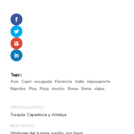
Tags::
Asís
Capri
escapada
Florencia
Italia
mipasaporte
Nápoles
Pisa
Pizza
risotto
Roma
Siena
viajes
PREVIOUS ARTICLE
Turquía: Capadocia y Antalya
NEXT ARTICLE
Síndrome del turista: pasillo, por favor