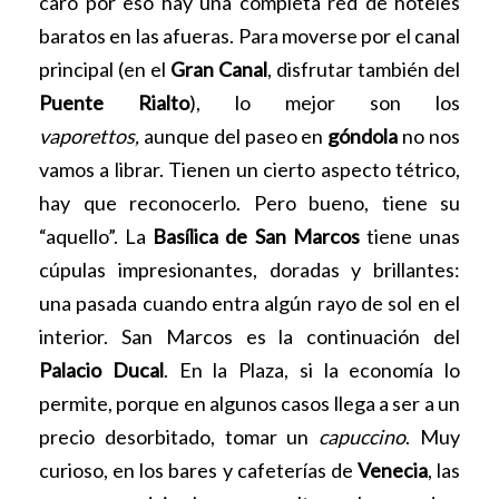
caro por eso hay una completa red de hoteles
baratos en las afueras. Para moverse por el canal
principal (en el
Gran Canal
, disfrutar también del
Puente Rialto
), lo mejor son los
vaporettos,
aunque del paseo en
góndola
no nos
vamos a librar. Tienen un cierto aspecto tétrico,
hay que reconocerlo. Pero bueno, tiene su
“aquello”. La
Basílica de San Marcos
tiene unas
cúpulas impresionantes, doradas y brillantes:
una pasada cuando entra algún rayo de sol en el
interior. San Marcos es la continuación del
Palacio Ducal
. En la Plaza, si la economía lo
permite, porque en algunos casos llega a ser a un
precio desorbitado, tomar un
capuccino
. Muy
curioso, en los bares y cafeterías de
Venecia
, las