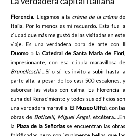
La verdadera capital italiana
Florencia
. Llegamos a la
crème de la crème
de
Italia. Por lo menos es mi recuerdo. Esta fue la
ciudad que más me gustó de las visitadas en este
viaje. Es una verdadera obra de arte con
Il
Duomo
o la
Catedral de Santa María de Fiori
,
impresionante, con esa cúpula maravillosa de
Brunelleschi
….Sí o sí, les invito a subir hasta la
parte alta, a pesar de los casi 500 escalones, y
saborear las vistas con calma. Es Florencia la
cuna del Renacimiento y todos sus edificios son
una verdadera maravilla.
El Museo Uffizi
, con las
obras de
Boticelli
,
Miguel Ángel
, etcétera….En
la
Plaza de la Señorías
se encuentran las obras
falsificadas pero son igualmente bellas que las