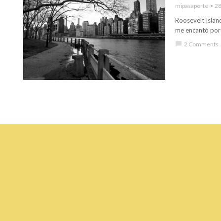
mipasaporte
28
Roosevelt Islan
me encantó por 
chat_bubble
2 Comments