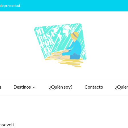
de privacidad
s
Destinos
¿Quién soy?
Contacto
¿Quier
osevelt