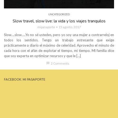
UNCATEGORIZED
Slow travel, slow live: la vida y los viajes tranquilos
mipasaporte
15 agosto, 2017
Slow….slow…..Yo no sé ustedes, pero yo soy una mujer a contrarreloj en
todos los sentidos. Tengo un trabajo estresante que exige
prácticamente a diario el máximo de celeridad. Aprovecho el minuto de
cada hora con el afán de explotar el tiempo, mi tiempo. Mi familia dice
que soy experta en optimizar recursos y que le […]
chat_bubble
2 Comments
FACEBOOK: MI PASAPORTE