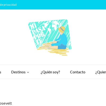
de privacidad
s
Destinos
¿Quién soy?
Contacto
¿Quier
osevelt