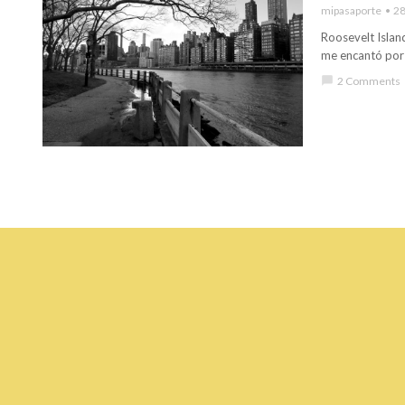
mipasaporte
28
Roosevelt Islan
me encantó por 
chat_bubble
2 Comments