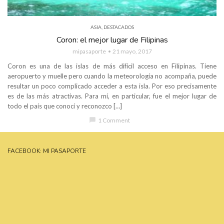
ASIA
,
DESTACADOS
Coron: el mejor lugar de Filipinas
mipasaporte
21 mayo, 2017
Coron es una de las islas de más difícil acceso en Filipinas. Tiene
aeropuerto y muelle pero cuando la meteorología no acompaña, puede
resultar un poco complicado acceder a esta isla. Por eso precisamente
es de las más atractivas. Para mí, en particular, fue el mejor lugar de
todo el país que conocí y reconozco […]
chat_bubble
1 Comment
FACEBOOK: MI PASAPORTE