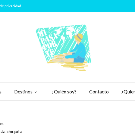
de privacidad
s
Destinos
¿Quién soy?
Contacto
¿Quier
PA
sla chiquita