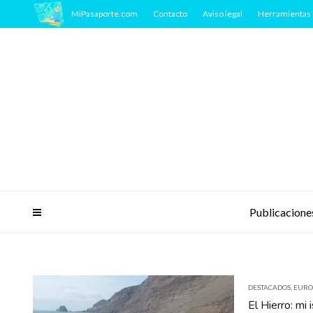
MiPasaporte.com
Contacto
Aviso legal
Herramientas 
Publicacione
DESTACADOS
,
EURO
El Hierro: mi i