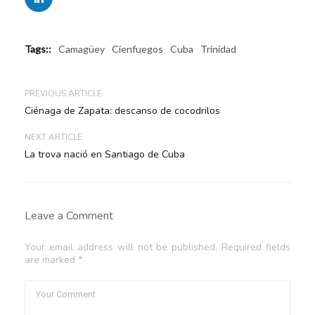
Tags::
Camagüey
Cienfuegos
Cuba
Trinidad
PREVIOUS ARTICLE
Ciénaga de Zapata: descanso de cocodrilos
NEXT ARTICLE
La trova nació en Santiago de Cuba
Leave a Comment
Your email address will not be published. Required fields
are marked *