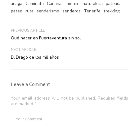
anaga
Caminata
Canarias
monte
naturaleza
pateada
pateo
ruta
senderismo
senderos
Tenerife
trekking
PREVIOUS ARTICLE
Qué hacer en Fuerteventura sin sol
NEXT ARTICLE
El Drago de los mil años
Leave a Comment
Your email address will not be published. Required fields
are marked *