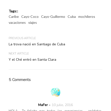
Tags::
Caribe
Cayo-Coco
Cayo-Guillermo
Cuba
mochileros
vacaciones
viajes
PREVIOUS ARTICLE
La trova nació en Santiago de Cuba
NEXT ARTICLE
Y el Ché entró en Santa Clara
5 Comments
MaFer
10 julio, 2016
HOLA… Te felicito por todas las experiencias , anédotas,